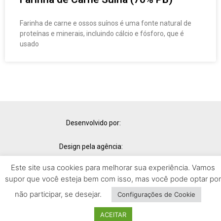
Farinha de carne e ossos suínos é uma fonte natural de
proteínas e minerais, incluindo cálcio e fósforo, que é
usado
Desenvolvido por:
Design pela agência:
Este site usa cookies para melhorar sua experiência. Vamos
© Copyright 2025 – Todos os direitos reservados.
supor que você esteja bem com isso, mas você pode optar por
não participar, se desejar.
Configurações de Cookie
ACEITAR