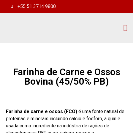
+55 51 3714 9800
Que
Trab
Farinha de Carne e Ossos
Bovina (45/50% PB)
Farinha de carne e ossos (FCO)
é uma fonte natural de
proteínas e minerais incluindo cálcio e fósforo, a qual é
usada como ingrediente na indústria de rações de
alimentos para PET, aves, suínos, peixes e