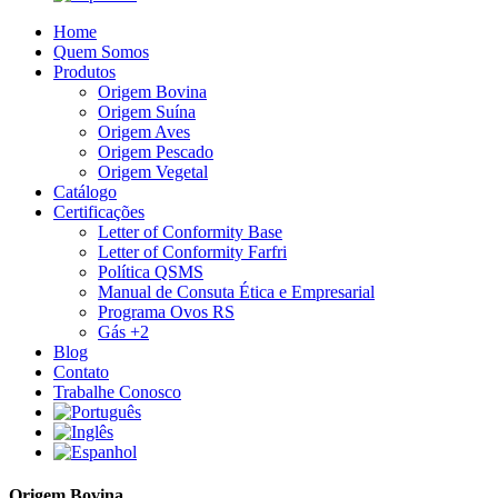
Home
Quem Somos
Produtos
Origem Bovina
Origem Suína
Origem Aves
Origem Pescado
Origem Vegetal
Catálogo
Certificações
Letter of Conformity Base
Letter of Conformity Farfri
Política QSMS
Manual de Consuta Ética e Empresarial
Programa Ovos RS
Gás +2
Blog
Contato
Trabalhe Conosco
Origem Bovina