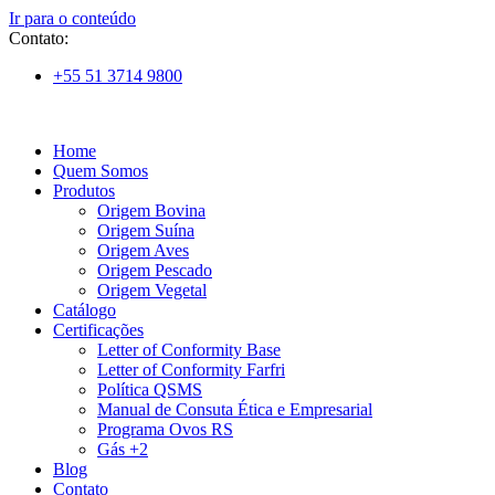
Ir para o conteúdo
Contato:
+55 51 3714 9800
Home
Quem Somos
Produtos
Origem Bovina
Origem Suína
Origem Aves
Origem Pescado
Origem Vegetal
Catálogo
Certificações
Letter of Conformity Base
Letter of Conformity Farfri
Política QSMS
Manual de Consuta Ética e Empresarial
Programa Ovos RS
Gás +2
Blog
Contato